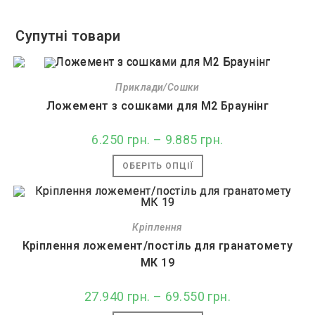
Супутні товари
Приклади/Сошки
Ложемент з сошками для М2 Браунінг
6.250
грн.
–
9.885
грн.
Діапазон
цін:
від
Цей
ОБЕРІТЬ ОПЦІЇ
6.250 грн.
товар
до
має
9.885 грн.
кілька
варіантів.
Параметри
можна
Кріплення
вибрати
на
Кріплення ложемент/постіль для гранатомету
сторінці
товару
МК 19
27.940
грн.
–
69.550
грн.
Діапазон
цін:
від