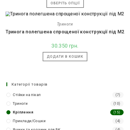
Цей
ОБЕРІТЬ ОПЦІЇ
27.940 грн.
товар
до
має
69.550 грн.
кілька
варіантів.
Параметри
Триноги
можна
вибрати
Тринога полегшена спрощеної конструкції під M2
на
сторінці
товару
30.350
грн.
ДОДАТИ В КОШИК
Категорії товарів
Стійки на пікап
(7)
Триноги
(10)
Кріплення
(15)
Приклади/Сошки
(4)
Ящики та корзини для БК
(4)