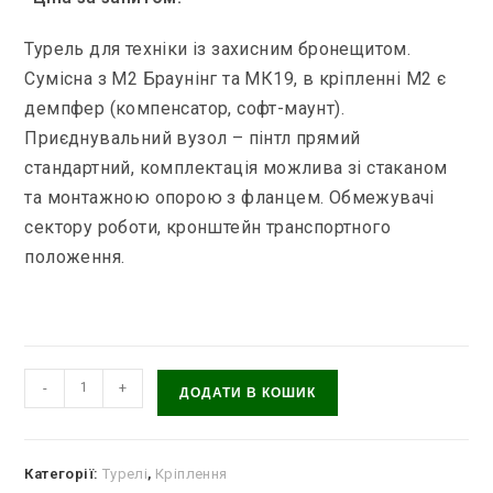
Турель для техніки із захисним бронещитом.
Сумісна з М2 Браунінг та МК19, в кріпленні М2 є
демпфер (компенсатор, софт-маунт).
Приєднувальний вузол – пінтл прямий
стандартний, комплектація можлива зі стаканом
та монтажною опорою з фланцем. Обмежувачі
сектору роботи, кронштейн транспортного
положення.
Турель
-
+
ДОДАТИ В КОШИК
для
техніки
із
Категорії:
Турелі
,
Кріплення
захисним