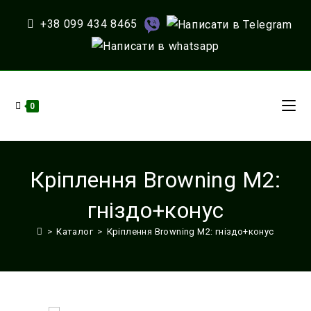
Перейти
до
+38 099 434 8465
вмісту
0
Кріплення Browning M2:
гніздо+конус
>
Каталог
>
Кріплення Browning M2: гніздо+конус