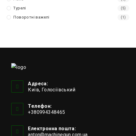
Турелі
(5)
Поворотні важелі
(1)
Адреса:
Київ, Голосіївський
Телефон:
+380994348465
Відкриється
у
Електронна пошта:
вашому
anton@machinegun.com.ua
Відкриється