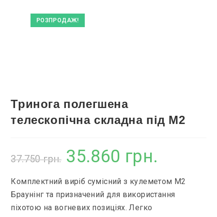
РОЗПРОДАЖ!
Тринога полегшена
телескопічна складна під M2
35.860
грн.
Оригінальна
Поточна
37.750
грн.
ціна:
ціна:
37.750 грн..
35.860 грн..
Комплектний виріб сумісний з кулеметом М2
Браунінг та призначений для використання
піхотою на вогневих позиціях. Легко