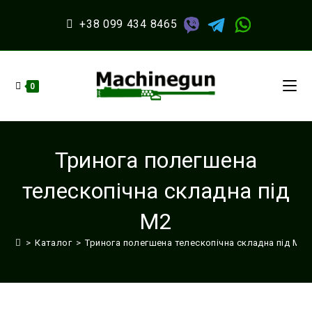
Перейти
до
+38 099 434 8465
вмісту
0
Тринога полегшена
телескопічна складна під
M2
>
Каталог
>
Тринога полегшена телескопічна складна під M2