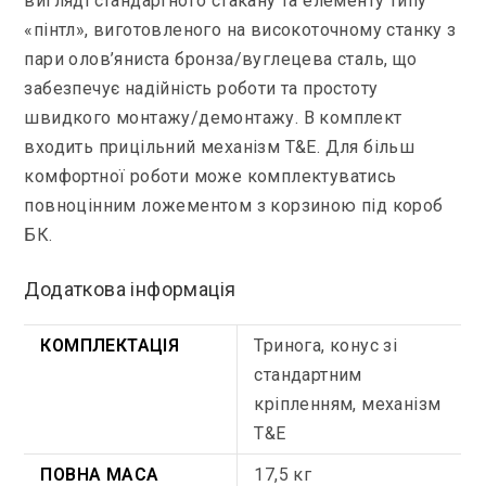
вигляді стандартного стакану та елементу типу
«пінтл», виготовленого на високоточному станку з
пари олов’яниста бронза/вуглецева сталь, що
забезпечує надійність роботи та простоту
швидкого монтажу/демонтажу. В комплект
входить прицільний механізм Т&Е. Для більш
комфортної роботи може комплектуватись
повноцінним ложементом з корзиною під короб
БК.
Додаткова інформація
КОМПЛЕКТАЦІЯ
Тринога, конус зі
стандартним
кріпленням, механізм
T&E
ПОВНА МАСА
17,5 кг