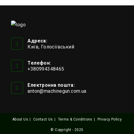
Адреса:
Київ, Голосіївський
Телефон:
+380994348465
Відкриється
у
Електронна пошта:
вашому
anton@machinegun.com.ua
Відкриється
застосунку
у
вашому
застосунку
About Us
Contact Us
Terms & Conditions
Privacy Policy
© Copyright - 2025