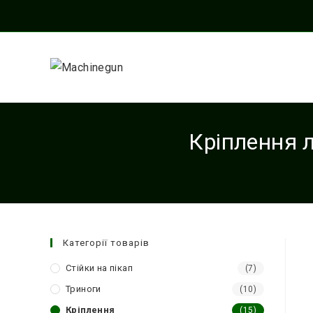
Перейти
до
вмісту
Кріплення 
Категорії товарів
Стійки на пікап
(7)
Триноги
(10)
Кріплення
(15)