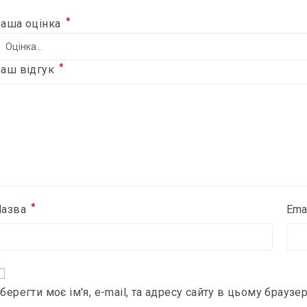
*
Ваша оцінка
*
Ваш відгук
*
Назва
Ema
берегти моє ім'я, e-mail, та адресу сайту в цьому брауз