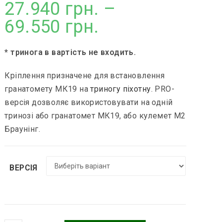
27.940
грн.
–
69.550
грн.
Діапазон
САЙТІ
цін:
від
27.940 грн.
до
* тринога в вартість не входить.
69.550 грн.
Кріплення призначене для встановлення
гранатомету МК19 на
триногу піхотну
. PRO-
версія дозволяє використовувати на одній
тринозі або гранатомет МК19, або кулемет М2
Браунінг.
ВЕРСІЯ