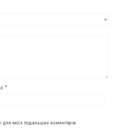
*
il
ері для моїх подальших коментарів.