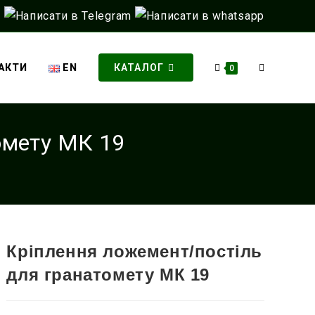
АКТИ
EN
КАТАЛОГ
ПЕРЕМКНУ
0
омету МК 19
ПОШУК
НА
Кріплення ложемент/постіль
для гранатомету МК 19
ВЕБ-