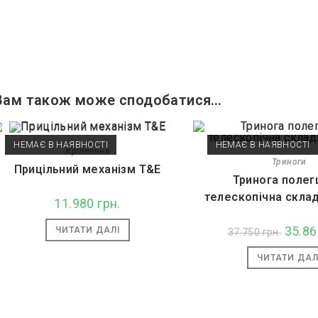
Вам також може сподобатися…
НЕМАЄ В НАЯВНОСТІ
НЕМАЄ В НАЯВНОСТІ
Кріплення
Триноги
Прицільний механізм Т&E
Тринога поле
телескопічна склад
11.980
грн.
Оригін
35.8
ЧИТАТИ ДАЛІ
37.750
грн.
ціна:
37.750 
ЧИТАТИ ДАЛ