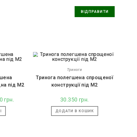
Триноги
гшена
Тринога полегшена спрощеної
на під M2
конструкції під M2
альна
60
грн.
Поточна
30.350
грн.
ціна:
грн..
35.860 грн..
І
ДОДАТИ В КОШИК