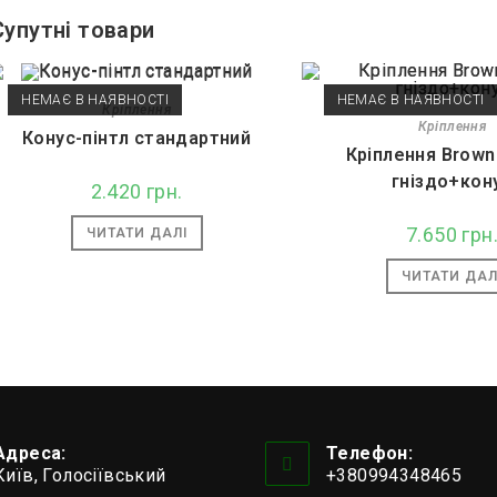
Супутні товари
НЕМАЄ В НАЯВНОСТІ
НЕМАЄ В НАЯВНОСТІ
Кріплення
Кріплення
Конус-пінтл стандартний
Кріплення Brown
гніздо+кон
2.420
грн.
7.650
грн
ЧИТАТИ ДАЛІ
ЧИТАТИ ДАЛ
Адреса:
Телефон:
Київ, Голосіївський
+380994348465
Відкриється