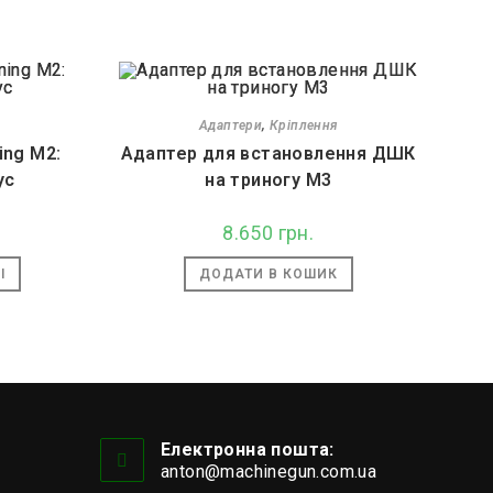
Адаптери
,
Кріплення
ing M2:
Адаптер для встановлення ДШК
ус
на триногу M3
.
8.650
грн.
І
ДОДАТИ В КОШИК
Електронна пошта:
anton@machinegun.com.ua
Відкриється
у