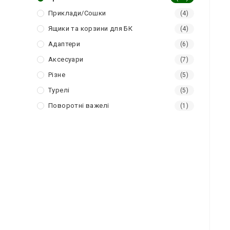
Приклади/Сошки
(4)
Ящики та корзини для БК
(4)
Адаптери
(6)
Аксесуари
(7)
Різне
(5)
Турелі
(5)
Поворотні важелі
(1)